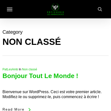
Skip
Menu
to
sear
main
content
Category
NON CLASSÉ
PatLesAmb
In
Non classé
Bonjour Tout Le Monde !
Bienvenue sur WordPress. Ceci est votre premier article.
Modifiez-le ou supprimez-le, puis commencez à écrire !
Read More